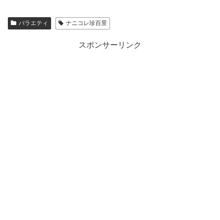
バラエティ
ナニコレ珍百景
スポンサーリンク