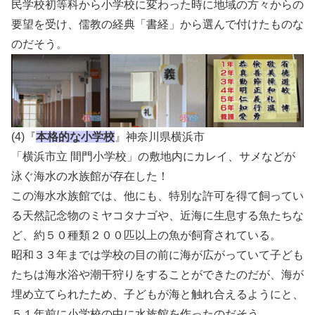
民学校初等科から小学校に変わった時に地域の方々からの
要望を受け、儒教の経典「書経」から選んで付けたものな
のだそう。
(4)『
本格的な小学校
』神奈川県横浜市
「横浜市立 間門小学校」の敷地内にカレイ、サメなどが
泳ぐ海水の水族館が存在した！
この海水水族館では、他にも、特別な許可を得て飼ってい
る天然記念物のミヤコタナゴや、近海に生息する魚たちな
ど、約５０種類２００匹以上の魚が飼育されている。
昭和３３年までは学校の目の前に海が広がっていて子ども
たちは海水浴や潮干狩りをすることができたのだが、海が
埋め立てられたため、子どもが海と触れ合えるようにと、
５１年前に小学校の中に水族館を作ったのだそう。