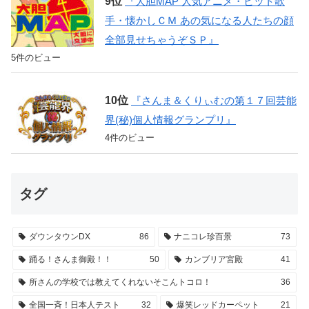
『大胆MAP 人気アニメ・ヒット歌
手・懐かしＣＭ あの気になる人たちの顔
全部見せちゃうぞＳＰ』
5件のビュー
『さんま＆くりぃむの第１７回芸能
界(秘)個人情報グランプリ』
4件のビュー
タグ
ダウンタウンDX
86
ナニコレ珍百景
73
踊る！さんま御殿！！
50
カンブリア宮殿
41
所さんの学校では教えてくれないそこんトコロ！
36
全国一斉！日本人テスト
32
爆笑レッドカーペット
21