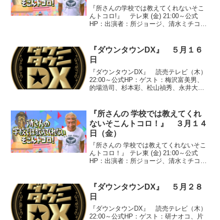
『所さんの学校では教えてくれないそこ
んトコロ!』 テレ東 (金) 21:00～公式
HP：出演者：所ジョージ、清水ミチコ、
東貴博、湯浅卓、矢口真里、大橋未歩
（テレビ東京アナウンサー）●抜き打ちテ
スト『ウニの黄色い部分って何？』○答
『ダウンタウンDX』 ５月１６
え 精巣と卵...
日
『ダウンタウンDX』 読売テレビ（木）
22:00～公式HP：ゲスト：梅沢富美男、
的場浩司、杉本彩、松山禎秀、永井大、
ライセンス、熊切あさ美、チーモンチョ
ーチュウ、小島瑠璃子、熊井友理奈●『見
たい！見せたい！スターのDX』○『チー
『所さんの 学校では教えてくれ
モンチョーチ...
ないそこんトコロ！』 ３月１４
日（金）
『所さんの 学校では教えてくれないそこ
んトコロ！』 テレ東 (金) 21:00～公式
HP：出演者：所ジョージ、清水ミチコ、
夏川純、湯浅卓、東貴博●なぞなぞファク
トリー『作っているモノは何？』○答え
マッチ。兵庫県太子町にある神戸燐寸株
『ダウンタウンDX』 ５月２８
式会社...
日
『ダウンタウンDX』 読売テレビ（木）
22:00～公式HP：ゲスト：研ナオコ、片