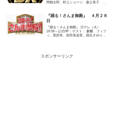
岡鶴太郎、村上ショージ、森公美子、武
田修宏、千原兄弟、山田優、DAIGO、山
本高広、安藤沙耶香●『スターのオスス
メ 買ってみて！行ってみて！カタロ
『踊る！さんま御殿』 ４月２８
グ』※ゲストの...
日
『踊る！さんま御殿』 日テレ（火）
19:58～公式HP：ゲスト： 麒麟、フィフ
ィ、黒田有、前田美波里、国生さゆり、
misono、谷桃子、薬丸裕英、田山涼成、
響「芸能人コンプレックス特集」●テーマ
『「できれば生まれ変わりたい」と感じ
た瞬間』○...
スポンサーリンク