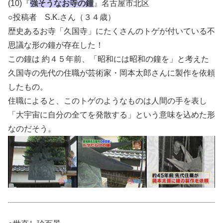
(10)『
強そうなお寺の鐘
』名古屋市北区
○投稿者 S.K.さん（３４歳）
歴史あるお寺「久国寺」にたくさんのトゲが付いている不
思議な形の鐘が存在した！
この鐘は 約４５年前、「昭和には昭和の鐘を」と考えた
久国寺の先代の住職が芸術家・岡本太郎さんに製作を依頼
したもの。
住職によると、このトゲのようなものは人間の手を表し
「大宇宙に自分の全てを発散する」という意味を込めた形
なのだそう。