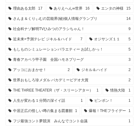
理由ある太郎
17
ありえへん∞世界
16
エンタの神様
15
さんま＆くりぃむの芸能界(秘)個人情報グランプリ
14
社会科ナゾ解明TVひみつのアラシちゃん！
9
近未来×予測テレビ ジキル＆ハイド
7
オジサンズ１１
5
もしものシミュレーションバラエティー お試しかっ！
5
青春アカペラ甲子園 全国ハモネプリーグ
3
アッコにおまかせ！
2
ジキル＆ハイド
2
世界おもしろ珍メダル バカデミービデオ大賞
2
THE THREE THEATER（ザ・スリーシアター）
1
情熱大陸
1
人生が変わる１分間の深イイ話
1
ピンポン！
1
中居正広の怪しい噂の集まる図書館
1
爆報！THEフライデー
1
フジ最強コント夢競演 みんなでコント会議
1