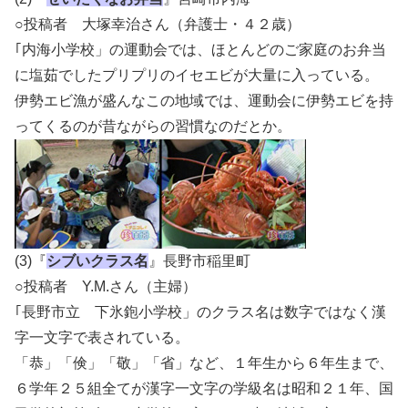
○投稿者 大塚幸治さん（弁護士・４２歳）
｢内海小学校」の運動会では、ほとんどのご家庭のお弁当
に塩茹でしたプリプリのイセエビが大量に入っている。
伊勢エビ漁が盛んなこの地域では、運動会に伊勢エビを持
ってくるのが昔ながらの習慣なのだとか。
(3)『
シブいクラス名
』長野市稲里町
○投稿者 Y.M.さん（主婦）
｢長野市立 下氷鉋小学校」のクラス名は数字ではなく漢
字一文字で表されている。
「恭」「倹」「敬」「省」など、１年生から６年生まで、
６学年２５組全てが漢字一文字の学級名は昭和２１年、国