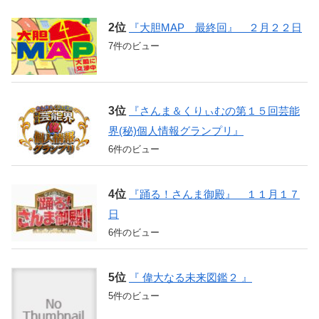
『大胆MAP 最終回』 ２月２２日
7件のビュー
『さんま＆くりぃむの第１５回芸能
界(秘)個人情報グランプリ』
6件のビュー
『踊る！さんま御殿』 １１月１７
日
6件のビュー
『 偉大なる未来図鑑２ 』
5件のビュー