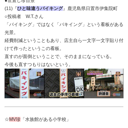
●世直し珍百景
(11)『
ひと味違うバイキング
』鹿児島県日置市伊集院町
○投稿者 W.T.さん
「バイキング」ではなく「バキイング」という看板がある
光景。
経費
削減ということもあり、店主自ら一文字一文字貼り付
けて作ったというこの看板。
直すのが面倒ということで、そのままになっている。
今後も直すつもりはないという。
☆
MV珍
「水族館がある小学校」