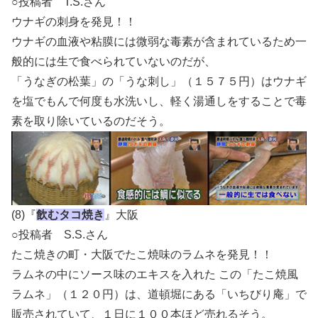
○投稿者 T.S.さん
ウナギの刺身を発見！！
ウナギの血液や粘膜には微弱な毒素が含まれているため一
般的には生で食べられていないのだが、
「うなぎの松葉」の「うな刺し」（１５７５
円
）はウナギ
を塩でもんで何度も水洗いし、軽く湯通しをすることで毒
素を取り除いているのだそう。
(8)『
飲むタコ焼き
』大阪
○投稿者 S.S.さん
たこ焼きの町・大阪でたこ焼味のラムネを発見！！
ラムネの中にソース味のエキスを入れた この「たこ焼風
ラムネ」（
１２０円
）は、道頓堀にある「いちびり庵」で
販売されていて、１日に１００本ほど売れるそう。