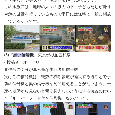
この水族館は、地域の人々の協力の下、子どもたちが掃除
や魚の世話を行っているもので平日には無料で一般に開放
しているそうです。
(5)『
黒い信号機
』東京都杉並区和泉
○投稿者 オードリー
青信号の部分が真っ黒な歩行者用信号機。
実はこの信号機は、複数の横断歩道が連続する道などで手
前の信号機と奥の信号機を見間違えることがないよう、一
定の場所から見ないと青く見えないようにする装置の付い
た「ルーパーフード付き信号機」なのだった。