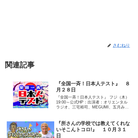
さむねり
関連記事
『全国一斉！日本人テスト』 ８
月２８日
『全国一斉！日本人テスト』 フジ（木）
19:00～公式HP：出演者：オリエンタル
ラジオ、三宅裕司、MEGUMI、五月みど
り、島田洋七、松居一代、次長課長、ま
すだおかだ、渡辺直美、山本高広、原口
あきまさ、髭男爵、石黒彩、山口智充、
『所さんの学校では教えてくれな
村上知子●『...
いそこんトコロ!』 １０月３１
日