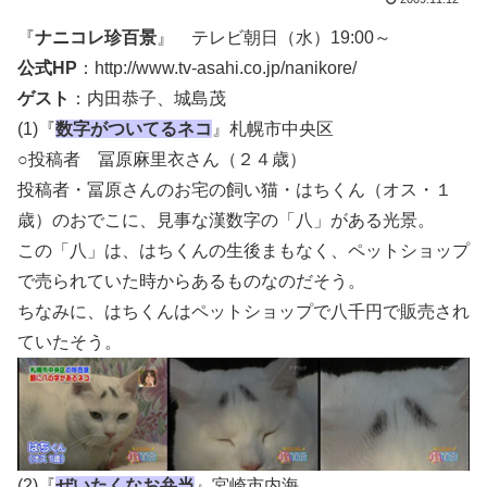
『
ナニコレ珍百景
』 テレビ朝日（水）19:00～
公式HP
：http://www.tv-asahi.co.jp/nanikore/
ゲスト
：内田恭子、城島茂
(1)『
数字がついてる
ネコ
』札幌市中央区
○投稿者 冨原麻里衣さん（２４歳）
投稿者・冨原さんのお宅の飼い猫・はちくん（オス・１
歳）のおでこに、見事な漢数字の「八」がある光景。
この「八」は、はちくんの生後まもなく、ペットショップ
で売られていた時からあるものなのだそう。
ちなみに、はちくんはペットショップで
八千円
で販売され
ていたそう。
(2)『
ぜいたく
なお弁当
』宮崎市内海