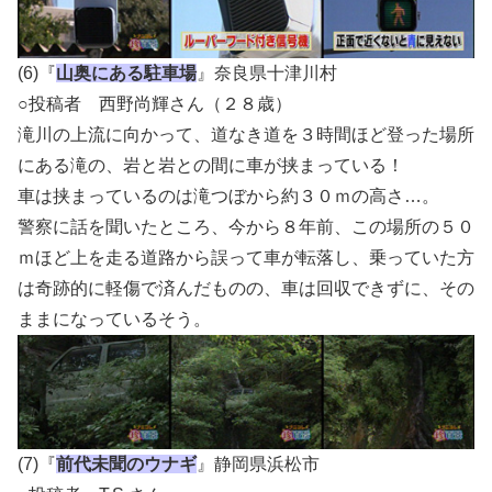
(6)『
山奥にある駐車場
』奈良県十津川村
○投稿者 西野尚輝さん（２８歳）
滝川の上流に向かって、道なき道を３時間ほど登った場所
にある滝の、岩と岩との間に車が挟まっている！
車は挟まっているのは滝つぼから約３０ｍの高さ…。
警察に話を聞いたところ、今から８年前、この場所の５０
ｍほど上を走る道路から誤って車が転落し、乗っていた方
は奇跡的に軽傷で済んだものの、車は回収できずに、その
ままになっているそう。
(7)『
前代未聞のウナギ
』静岡県浜松市