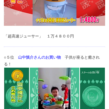
「超高速ジューサー」 １万４８００円
○５位
山中慎介さんのお買い物
子供が座ると癒され
る！