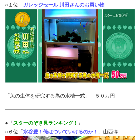
○１位
ガレッジセール 川田さんのお買い物
「魚の生体を研究する為の水槽一式」 ５０万円
●『
スターのぞき見ランキング！
』
○６位「
水谷豊！俺はついていけるのか！
」山西惇