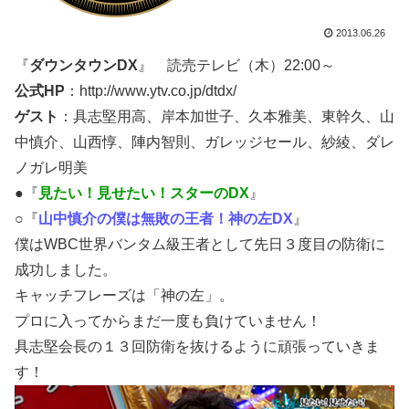
2013.06.26
『
ダウンタウンDX
』 読売テレビ（木）22:00～
公式HP
：http://www.ytv.co.jp/dtdx/
ゲスト
：具志堅用高、岸本加世子、久本雅美、東幹久、山
中慎介、山西惇、陣内智則、ガレッジセール、紗綾、ダレ
ノガレ明美
●『
見たい！見せたい！スターのDX
』
○『
山中慎介の僕は無敗の王者！神の左DX
』
僕はWBC世界バンタム級王者として先日３度目の防衛に
成功しました。
キャッチフレーズは「神の左」。
プロに入ってからまだ一度も負けていません！
具志堅会長の１３回防衛を抜けるように頑張っていきま
す！