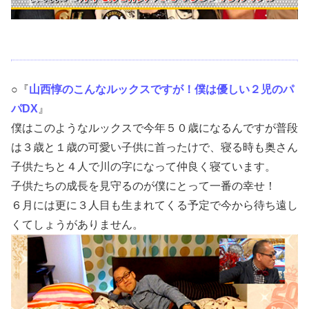
○『
山西惇のこんなルックスですが！僕は優しい２児のパ
パDX
』
僕はこのようなルックスで今年５０歳になるんですが普段
は３歳と１歳の可愛い子供に首ったけで、寝る時も奥さん
子供たちと４人で川の字になって仲良く寝ています。
子供たちの成長を見守るのが僕にとって一番の幸せ！
６月には更に３人目も生まれてくる予定で今から待ち遠し
くてしょうがありません。