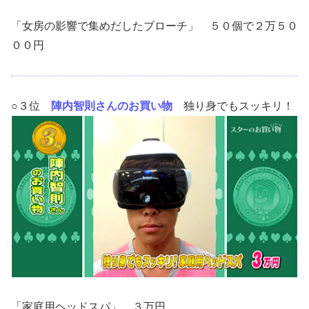
「女房の影響で集めだしたブローチ」 ５０個で２万５０
００円
○３位
陣内智則さんのお買い物
独り身でもスッキリ！
「家庭用ヘッドスパ」 ３万円