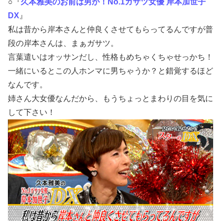
○『
久本雅美のお前は男か！No.1ガサツ女優 岸本加世子
DX
』
私は昔から岸本さんと仲良くさせてもらってるんですが普
段の岸本さんは、まぁガサツ。
言葉遣いはオッサンだし、性格もめちゃくちゃせっかち！
一緒にいるとこの人ホンマに男ちゃうか？と錯覚するほど
なんです。
姉さん大女優なんだから、もうちょっとまわりの目を気に
して下さい！