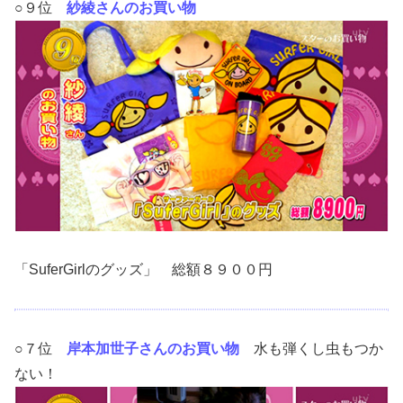
○９位
紗綾さんのお買い物
「SuferGirlのグッズ」 総額８９００円
○７位
岸本加世子さんのお買い物
水も弾くし虫もつか
ない！