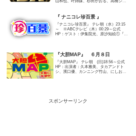
山和也、叶姉妹、杉田かおる、高橋ジョ
ージ、土田晃之、吉川ひなの、磯山さや
か、渡部豪太、が～まるちょば●『スター
のオススメ 買ってみて！行ってみて！
『 ナニコレ珍百景 』
カタログ』○『...
『ナニコレ珍百景』 テレ朝（水）23:15
～ ※ABCテレビ（木）00:29～公式
HP：ゲスト：伊集院光、原沙知絵①『箸
のないそば屋』福島県南会津郡大内宿そ
ば屋「三澤屋」では、箸の代わりに丸ご
と一本の長ネギで食べる“高遠そば”（１０
５０円）...
『大胆MAP』 ６月８日
『大胆MAP』 テレ朝 (日)18:56～公式
HP：出演者：久本雅美、タカアンドト
シ、濱口優、カンニング竹山、にしおか
すみこ、柳原可奈子、今井雅之、サンド
ウィッチマン、新山千春、武田修宏、堀
内孝雄「大胆！お仕事年収図鑑 親が子
供に就かせたい...
スポンサーリンク