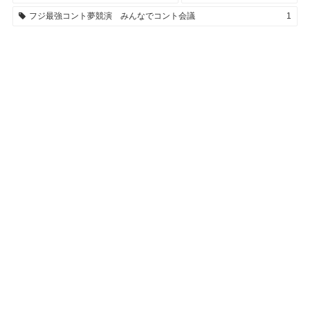
フジ最強コント夢競演 みんなでコント会議
1