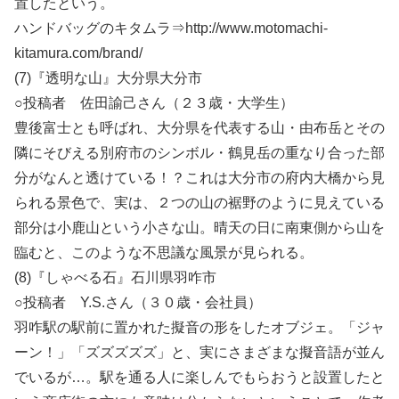
置したという。
ハンドバッグのキタムラ⇒http://www.motomachi-
kitamura.com/brand/
(7)『透明な山』大分県大分市
○投稿者 佐田諭己さん（２３歳・大学生）
豊後富士とも呼ばれ、大分県を代表する山・由布岳とその
隣にそびえる別府市のシンボル・鶴見岳の重なり合った部
分がなんと透けている！？これは大分市の府内大橋から見
られる景色で、実は、２つの山の裾野のように見えている
部分は小鹿山という小さな山。晴天の日に南東側から山を
臨むと、このような不思議な風景が見られる。
(8)『しゃべる石』石川県羽咋市
○投稿者 Y.S.さん（３０歳・会社員）
羽咋駅の駅前に置かれた擬音の形をしたオブジェ。「ジャ
ーン！」「ズズズズズ」と、実にさまざまな擬音語が並ん
でいるが…。駅を通る人に楽しんでもらおうと設置したと