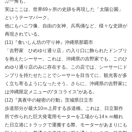
ぶ一角も。
実はここは、世界69ヶ所の史跡を再現した「太陽公園」
というテーマパーク。
他にもハニワ像、自由の女神、兵馬俑など、様々な史跡が
再現されている。
(11)『食いしん坊の守り神』沖縄県那覇市
「吉野家 ひめゆり通り店」の入り口に飾られたドンブリ
を抱えたシーサー。これは、沖縄県の吉野家でも、このひ
めゆり通り店のみに存在する。この店では、シーサーにド
ンブリを持たせたことでシーサーを目当てに、観光客が多
く立ち寄るようになったそう。さらに、沖縄県の吉野家に
は沖縄限定メニューの“タコライス”がある。
(12)『真夜中の秘密の行動』茨城県日立市
歩道部分が最大10ｍ上昇する歩道橋。これは、日立製作
所で作られた巨大発電用モーターを工場から14ｋｍ離れ
た日立港にトラックで運搬する際、モーターがあまりにも