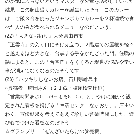
のが気に入らないというマスターが分量を増やしていった
結果、この超山盛りカレーが誕生したそう。このカレー
は、ご飯３合を使ったジャンボカツカレーを２杯連続で食
べた人のみが食べられるメニューなのだという。
(22)『大きなお祈り』大分県由布市
「正雲寺」の入り口にそびえ立つ、２階建ての屋根を軽々
と越えるほど大きな、合掌する手をかたどった門。住職の
話によると、この「合掌門」をくぐると現世の悩みや辛い
事が消えてなくなるのだそうです。
(23)『ハッキリしないお店』石川県輪島市
○投稿者 時国さん（２１歳・臨床検査技師）
「営業時間あさ6：59～よる8：05」と、やけに細かく設
定された看板を掲げる「生活センターながおか」。店主い
わく、宣伝効果を考えてあえて珍しい営業時間にした、遊
び心でつけた看板なのだそう。
☆グランプリ 『ぜんざいだらけの券売機』