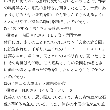
いう商店街の方にも意味は分からないということで、作者
の馬淵洋さんに彫刻の意味をお聞きしたところ、一般にあ
まりなじみのない彫刻を誰にでも楽しんでもらえるように
とわかりやすい擬音の彫刻を制作したのだそう。
(9)『落下する子供たち』長崎県時津町
○投稿者 前田卓也さん（１８歳・専門学生）
休日には、多くのこどもたちでにぎわう「文化の森公園」
に設置された、イギリス生まれの「ＦＲＥＥ ＦＡＬＬ」
は高さ４ｍ、幅２ｍ、長さ８ｍのスベリ台で、驚いたこと
にその角度は約90度。この遊具は、この公園を作るとき
に他の公園とは違った特徴を出したいということで作られ
たのだそう。
(10)『無口な大軍団』兵庫県姫路市
○投稿者 N.K.さん（４８歳・フリーター）
微笑んでいたり、思い悩んでいたりと、実に表情豊かな石
像が500体も並んでいる。また、無数の小便小僧が立ち並