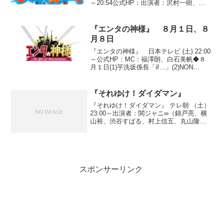
～20:54公式HP：出演者：沢村一樹、高
橋英樹、つるの剛士、柴田理恵、矢口真
里、宮崎美子、えなりかずき、スザン
ヌ、カンニング竹山【内容】テーマ毎に
『エンタの神様』 ８月１日、８
（一般的に）信じ...
月８日
『エンタの神様』 日本テレビ (土) 22:00
～公式HP：MC：福澤朗、白石美帆◆８
月１日(1)芋洗坂係長「if…」(2)NON
STYLE「結婚式」(3)ガリガリガリクソン
「無人島に持って行く物」占い(4)ガシャ
ーン「ライフセーバー」(...
『それゆけ！ダイダマン』
『それゆけ！ダイダマン』 テレ朝 （土）
23:00～出演者：関ジャニ∞（錦戸亮、横
山裕、渋谷すばる、村上信五、丸山隆
平、安田章大、大倉忠義）関ジャニ∞の皆
さんが困っている人の依頼を受けてそれ
を解決すると言う番組です。①『片付け
られない女の家...
スポンサーリンク