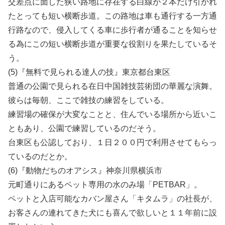
交差点に面した狭い路地に存在する白線が２本だけ引かれ
たとっても短い横断歩道。この路地は車も通行する一方通
行路なので、侵入してくる車に歩行者が通ることを知らせ
る為にこの短い横断歩道が重要な役割りを果たしているそ
う。
(5)『無料で見られる達人の技』東京都台東区
普通の公園で見られる在日中国雑技芸術団の華麗な演舞。
彼らは毎朝、ここで雑技の練習をしている。
練習場の確保が大変なことと、住んでいる場所から近いこ
ともあり、公園で練習しているのだそう。
台東区も公認しており、１日２００円で利用させてもらっ
ているのだとか。
(6)『動物だちのオアシス』神奈川県横浜市
元町通りにあるペット専用の水のみ場「PETBAR」。
ペットと入店可能なカバン屋さん「キタムラ」の社長が、
お客さんの連れてきた犬にも喜んで欲しいと１１年前に設