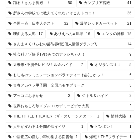
踊る！さんま御殿！！
50
カンブリア宮殿
41
所さんの学校では教えてくれないそこんトコロ！
36
全国一斉！日本人テスト
32
爆笑レッドカーペット
21
理由ある太郎
17
ありえへん∞世界
16
エンタの神様
15
さんま＆くりぃむの芸能界(秘)個人情報グランプリ
14
社会科ナゾ解明TVひみつのアラシちゃん！
9
近未来×予測テレビ ジキル＆ハイド
7
オジサンズ１１
5
もしものシミュレーションバラエティー お試しかっ！
5
青春アカペラ甲子園 全国ハモネプリーグ
3
アッコにおまかせ！
2
ジキル＆ハイド
2
世界おもしろ珍メダル バカデミービデオ大賞
2
THE THREE THEATER（ザ・スリーシアター）
1
情熱大陸
1
人生が変わる１分間の深イイ話
1
ピンポン！
1
中居正広の怪しい噂の集まる図書館
1
爆報！THEフライデー
1