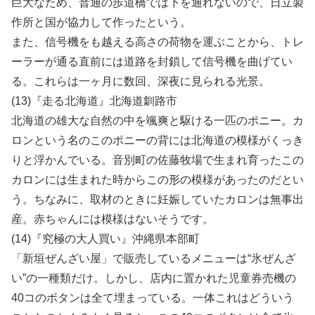
巨大なため、普通の歩道橋では下を通れないので、日立製
作所と国が協力して作ったという。
また、信号機をも越える高さの荷物を運ぶことから、トレ
ーラーが通る直前には道路を封鎖して信号機を曲げてい
る。これらは一ヶ月に数回、深夜に見られる光景。
(13)『走る北海道』北海道釧路市
北海道の雄大な自然の中を颯爽と駆ける一匹のポニー。カ
ロンという名のこのポニーの背には北海道の模様がくっき
りと浮かんでいる。音別町の佐藤牧場で生まれ育ったこの
カロンには生まれた時からこの形の模様があったのだとい
う。ちなみに、取材のときに妊娠していたカロンは無事出
産。赤ちゃんには模様はないそうです。
(14)『究極の大人買い』沖縄県本部町
「新垣ぜんざい屋」で販売しているメニューは“氷ぜんざ
い”の一種類だけ。しかし、店内に置かれた児童券売機の
40コのボタンは全て埋まっている。一体これはどういう