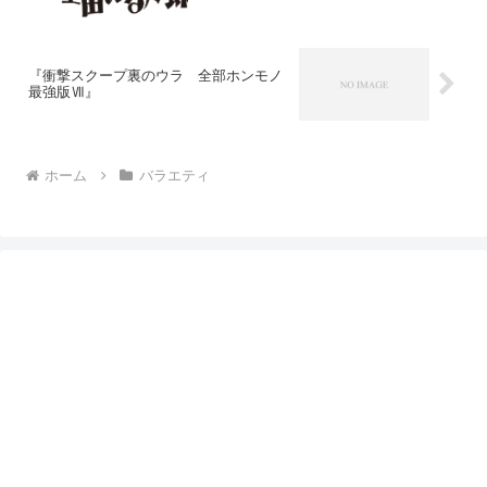
『衝撃スクープ裏のウラ 全部ホンモノ
最強版Ⅶ』
ホーム
バラエティ