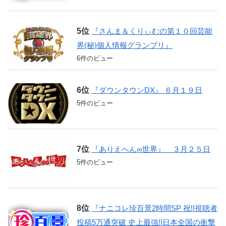
『さんま＆くりぃむの第１０回芸能
界(秘)個人情報グランプリ』
6件のビュー
『ダウンタウンDX』 ６月１９日
5件のビュー
『ありえへん∞世界』 ３月２５日
5件のビュー
『ナニコレ珍百景2時間SP 祝!!視聴者
投稿5万通突破 史上最強!!日本全国の衝撃