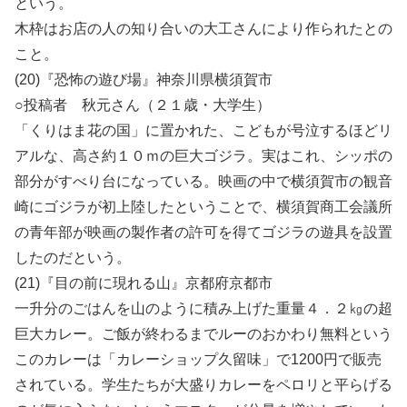
という。
木枠はお店の人の知り合いの大工さんにより作られたとの
こと。
(20)『恐怖の遊び場』神奈川県横須賀市
○投稿者 秋元さん（２１歳・大学生）
「くりはま花の国」に置かれた、こどもが号泣するほどリ
アルな、高さ約１０ｍの巨大ゴジラ。実はこれ、シッポの
部分がすべり台になっている。映画の中で横須賀市の観音
崎にゴジラが初上陸したということで、横須賀商工会議所
の青年部が映画の製作者の許可を得てゴジラの遊具を設置
したのだという。
(21)『目の前に現れる山』京都府京都市
一升分のごはんを山のように積み上げた重量４．２㎏の超
巨大カレー。ご飯が終わるまでルーのおかわり無料という
このカレーは「カレーショップ久留味」で1200円で販売
されている。学生たちが大盛りカレーをペロリと平らげる