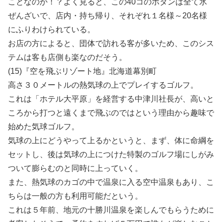
ことなのか！？よく見ると、この40コのボタンは全て氷
ぜんざいで、店内・持ち帰り、それぞれ１名様～20名様
にふりわけられている。
お店の方によると、団体で訪れる客が多いため、このシス
テムは客も店側も楽なのだそう。
(15)『空を飛ぶリゾート地』北海道幕別町
高さ３０メートルの熱気球の上でプレイするゴルフ。
これは「ホテル大平原」を経営する中津川社長が、高いと
ころから打つと遠くまで飛ぶのではという理由から趣味で
始めた気球ゴルフ。
気球の上にどうやって上るかというと、まず、体に命綱を
セットし、後は気球の上につけた特製のゴルフ場にしがみ
ついて膨らむのと同時に上っていく。
また、熱気球のカゴの中で温泉に入る空中温泉もあり、こ
ちらは一般の方も利用可能だという。
これは５年前、地元の十勝川温泉を楽しんでもらうために