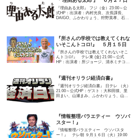
『 理由ある太郎 』 ６月２７日
『理由ある太郎』 フジ（金）23:00～公
式HP：出演者：内村光良、次長課長、
DAIGO、ふかわりょう、狩野英孝、石田
純一、千秋、マリエ、舞の海、大竹まこ
と●『「No.1ホストがNo.1な理由』
※NO.1ホストの接客を心理学の先生（立
正大学...
『所さんの学校では教えてくれな
いそこんトコロ!』 ５月１５日
『所さんの学校では教えてくれないそこ
んトコロ!』 テレ東 (金) 21:00～公式
HP：出演者：所ジョージ、清水ミチコ、
湯浅卓、アンジャッシュ、安めぐみ、大
橋未歩（テレビ東京アナウンサー）●『な
ぞなぞファクトリー 何を作ってるの？』
『週刊オリラジ経済白書』
○答え ...
『週刊オリラジ経済白書』 日テレ （火）
21:00～公式HP：ゲスト：大和田獏、里
田まい、山瀬まみ、ふかわりょう、山崎
元、大竹まこと●今週のヒットの予感！！
小型カラーボール発射装置マークペット
（３万１５００円）強盗・車上狙い・泥
棒などの犯人...
『情報整理バラエティー ウソバ
スター！』
『情報整理バラエティー ウソバスタ
ー！』 テレ朝 ９月１６日（火）19:00