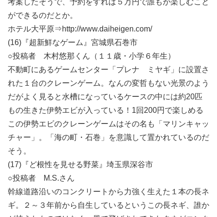
考案したそうで、予約をすれば５万円で誰もが楽しむこと
ができるのだとか。
ホテル大平原⇒http://www.daiheigen.com/
(16)『超新鮮なゲーム』宮城県石巻市
○投稿者 木村悠那くん（１１歳・小学６年生）
不動町にあるゲームセンター「プレナ ミヤギ」に設置さ
れた１台のクレーンゲーム。なんの変哲もない光景のよう
だがよく見ると水槽になっているケースの中には約20匹
もの生きた伊勢エビが入っている！1回200円で楽しめる
この伊勢エビのクレーンゲームはその名も「マリンキャッ
チャー」。「海の町・石巻」を意識して置かれているのだ
そう。
(17)『ど根性を見せる野菜』埼玉県深谷市
○投稿者 M.S.さん
幹線道路沿いのコンクリートから力強く生えた１本の長ネ
ギ。２～３年前から自生しているというこの長ネギ、誰か