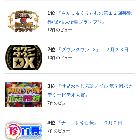
『さんま＆くりぃむの第１２回芸能
界(秘)個人情報グランプリ』
12件のビュー
『ダウンタウンDX』 ２月２３日
10件のビュー
『世界おもしろ珍メダル 第７回バカ
デミービデオ大賞』
7件のビュー
『ナニコレ珍百景』 ９月２日
7件のビュー