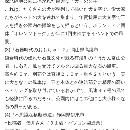
深北緑地公園に描かれた巨大な「犬」の文字。
これは、たくさんの犬が整列して描いた犬文字で、愛犬家
たちがペットの犬を連れて集まり、年賀状用に犬文字で干
支を描き公園内の掃除をして帰るという、ボランティア団
体「オレンジドッグ」が年に1回主催するイベントでの風
景。
(3)『石器時代のおもちゃ！？』岡山県高梁市
鎌倉時代の優れた石像文化が残る有漢町の「うかん常山公
園」にある、風を受けてクルクル回る巨大な石の風車。
高さ約５ｍ、羽部分は直径２．５ｍ・重さ２ｔという、実
に大きなこの風車は、羽と本体との連結部分に精度の高い
ベアリングを取り付けているおかげで、風速３ｍ程の風で
も軽快に回るのだそう。公園内にはこの他にも大小様々な
石の風車がある。
(4)『不思議な横断歩道』静岡県伊東市
○投稿者 酒井さん（３１歳・パソコン製造業）