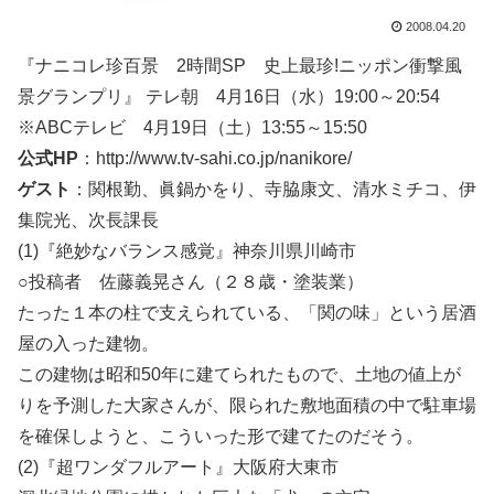
2008.04.20
『ナニコレ珍百景 2時間SP 史上最珍!ニッポン衝撃風
景グランプリ』 テレ朝 4月16日（水）19:00～20:54
※ABCテレビ 4月19日（土）13:55～15:50
公式HP
：http://www.tv-sahi.co.jp/nanikore/
ゲスト
：関根勤、眞鍋かをり、寺脇康文、清水ミチコ、伊
集院光、次長課長
(1)『絶妙なバランス感覚』神奈川県川崎市
○投稿者 佐藤義晃さん（２８歳・塗装業）
たった１本の柱で支えられている、「関の味」という居酒
屋の入った建物。
この建物は昭和50年に建てられたもので、土地の値上が
りを予測した大家さんが、限られた敷地面積の中で駐車場
を確保しようと、こういった形で建てたのだそう。
(2)『超ワンダフルアート』大阪府大東市