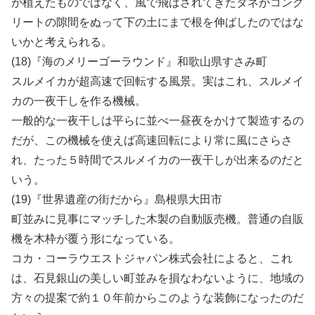
が植えたものではなく、風で飛ばされてきたタネがコンク
リートの隙間をぬって下の土にまで根を伸ばしたのではな
いかと考えられる。
(18)『海のメリーゴーラウンド』和歌山県すさみ町
スルメイカが超高速で回転する風景。実はこれ、スルメイ
カの一夜干しを作る機械。
一般的な一夜干しは平らに並べ一昼夜をかけて製造するの
だが、この機械を使えば高速回転により常に風にさらさ
れ、たった５時間でスルメイカの一夜干しが出来るのだと
いう。
(19)『世界遺産の街だから』島根県大田市
町並みに見事にマッチした木製の自動販売機。普通の自販
機を木枠が覆う形になっている。
コカ・コーラウエストジャパン株式会社によると、これ
は、石見銀山の美しい町並みを損なわないように、地域の
方々の提案で約１０年前からこのような装飾になったのだ