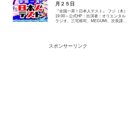
ベリ台は本来...
月２５日
『全国一斉！日本人テスト』 フジ（木）
19:00～公式HP：出演者：オリエンタル
ラジオ、三宅裕司、MEGUMI、次長課
長、照沼拓也、ロバート・ボールドウィ
ン、ケンドーコバヤシ、岡本玲、半田健
人、村上知子、井森美幸、高橋英樹、林
家三平、勝俣州...
スポンサーリンク