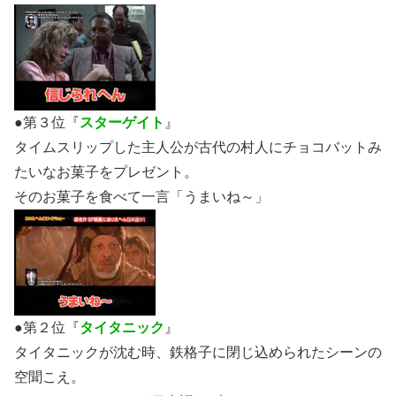
●第３位『
スターゲイト
』
タイムスリップした主人公が古代の村人にチョコバットみ
たいなお菓子をプレゼント。
そのお菓子を食べて一言「うまいね～」
●第２位『
タイタニック
』
タイタニックが沈む時、鉄格子に閉じ込められたシーンの
空聞こえ。