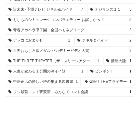
近未来×予測テレビ ジキル＆ハイド
7
オジサンズ１１
5
もしものシミュレーションバラエティー お試しかっ！
5
青春アカペラ甲子園 全国ハモネプリーグ
3
アッコにおまかせ！
2
ジキル＆ハイド
2
世界おもしろ珍メダル バカデミービデオ大賞
2
THE THREE THEATER（ザ・スリーシアター）
1
情熱大陸
1
人生が変わる１分間の深イイ話
1
ピンポン！
1
中居正広の怪しい噂の集まる図書館
1
爆報！THEフライデー
1
フジ最強コント夢競演 みんなでコント会議
1