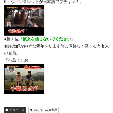
K・ウィンスレットが日本語でブチキレ！。
●第１位『
彼女を信じないでください
』
女詐欺師が純粋な青年をだます時に脈絡なく発する有名人
の名前。
「小島よしお」
バラエティ
ありえへん∞世界