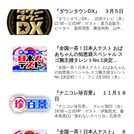
STYLE「彼女が海外へ」(4)エド・はるみ
「舞台女優」(5)佐久間一行「...
『ダウンタウンDX』 ３月５日
『ダウンタウンDX』 読売テレビ（木）
22:00～公式HP：ゲスト：貴乃花親方、
ピーター、柴田理恵、勝俣州和、山中秀
樹、内田恭子、井上和香、アンタッチャ
ブル、上地雄輔、杉本有美●『あの瞬間私
は輝いていた 芸能人のモテ期！』○貴乃
花親方 １８...
『全国一斉！日本人テスト おば
あちゃんの知恵袋スペシャル ス
ゴ腕主婦タレントNo.1決定
戦！！』
『全国一斉！日本人テスト おばあちゃん
の知恵袋スペシャル スゴ腕主婦タレント
No.1決定戦！！』 フジ 2月19日（木）
19:00～20:54公式HP：出演者：オリエン
タルラジオ、三宅裕司、次長課長、岡本
玲、勝俣州和、ケンドーコバヤシ、河
『ナニコレ珍百景』 １１月１８
本...
日
『ナニコレ珍百景』 テレビ朝日（水）
19:00～公式HP：ゲスト：伊集院光、藤
本美貴(1)『座れないスベリ台』広島市安
佐南区○投稿者 橋詰公輔くん（小学３年
生）幅約２０ｃｍの非常に狭いスベリ台
がある光景。「カニ公園」にあるこのス
『全国一斉！日本人テスト』 ６