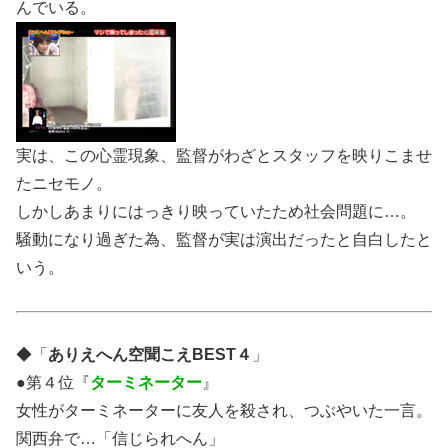
んでいる。
実は、この
心霊現象
、監督がわざとスタッフを映りこませ
たニセモノ。
しかしあまりにはっきり映っていたため社会問題に…。
騒動になり過ぎた為、監督が実は演出だったと自白したと
いう。
◆「
ありえへん空聞こえBEST４
」
●第４位『
ターミネーター
』
女性がターミネーターに友人を殺され、つぶやいた一言。
関西弁で…「信じられへん」