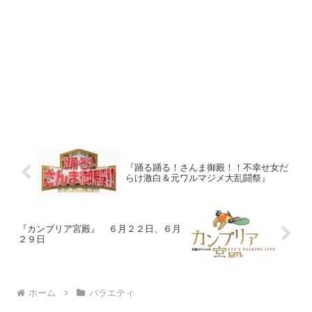
『踊る踊る！さんま御殿！！不幸せ女だ
らけ激白＆元ワルマジメ大乱闘祭』
『カンブリア宮殿』 ６月２２日、６月
２９日
ホーム
バラエティ