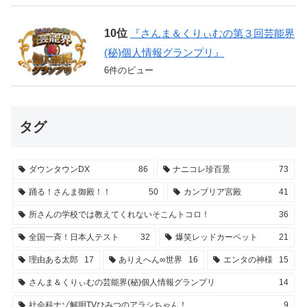
『さんま＆くりぃむの第３回芸能界
(秘)個人情報グランプリ』
6件のビュー
タグ
ダウンタウンDX
86
ナニコレ珍百景
73
踊る！さんま御殿！！
50
カンブリア宮殿
41
所さんの学校では教えてくれないそこんトコロ！
36
全国一斉！日本人テスト
32
爆笑レッドカーペット
21
理由ある太郎
17
ありえへん∞世界
16
エンタの神様
15
さんま＆くりぃむの芸能界(秘)個人情報グランプリ
14
社会科ナゾ解明TVひみつのアラシちゃん！
9