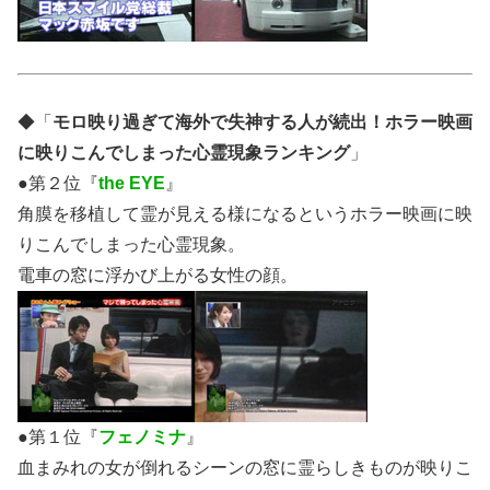
◆「
モロ映り過ぎて海外で失神する人が続出！ホラー映画
に映りこんでしまった
心霊現象
ランキング
」
●第２位『
the EYE
』
角膜を移植して霊が見える様になるというホラー映画に映
りこんでしまった
心霊現象
。
電車の窓に浮かび上がる女性の顔。
●第１位『
フェノミナ
』
血まみれの女が倒れるシーンの窓に霊らしきものが映りこ