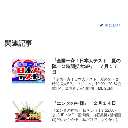
さむねり
関連記事
『全国一斉！日本人テスト 夏の
陣・２時間拡大SP』 ７月１７
日
『全国一斉！日本人テスト 夏の陣・２
時間拡大SP』 フジ（木）19:00～20:54公
式HP：出演者：三宅裕司、MEGUMI、オ
リエンタルラジオ、斉藤慶子、五月みど
り、高橋惠子、ウエンツ瑛士、田中麗
奈、間寛平、嶋大輔、はるな愛、世界の
『エンタの神様』 ２月１４日
ナベア...
『エンタの神様』 日テレ（土）22:00～
公式HP：MC：福澤朗、白石美帆●登場順
(1)だいたひかる「私だけでしょうか」(2)
モエヤン「男のバカヤロウ」(3)NON