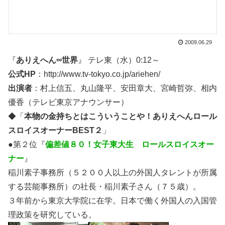
2009.06.29
『
ありえへん∞世界
』 テレ東（水）0:12～
公式HP
：http://www.tv-tokyo.co.jp/ariehen/
出演者
：村上信五、丸山隆平、安田章大、宮崎哲弥、相内
優香（テレビ東京アナウンサー）
◆「
本物の金持ちとはこういうことや！ありえへんロール
スロイスオーナーBEST２
」
●第２位『
偏差値８０！女子東大生 ロールスロイスオー
ナー
』
稲川素子事務所（５２００人以上の外国人タレントが所属
する芸能事務所）の社長・稲川素子さん（７５歳）。
３年前から東京大学院に在学。日本で働く外国人の入国管
理政策を研究している。