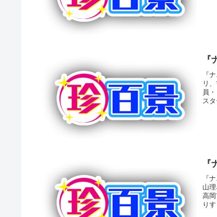
『
『ナ
リ、
員・
スタ
『
『ナ
山理
高岡
りす