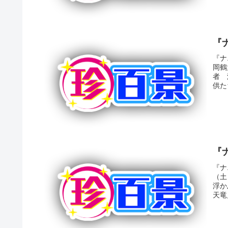
『
『ナ
岡鶴
者 
供た
『
『ナ
（土
浮か
天竜