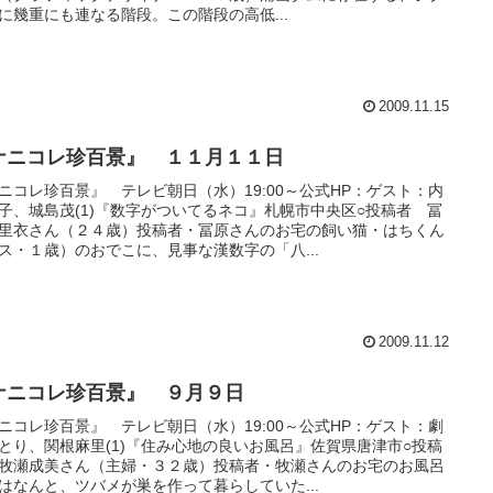
に幾重にも連なる階段。この階段の高低...
2009.11.15
ナニコレ珍百景』 １１月１１日
ニコレ珍百景』 テレビ朝日（水）19:00～公式HP：ゲスト：内
子、城島茂(1)『数字がついてるネコ』札幌市中央区○投稿者 冨
里衣さん（２４歳）投稿者・冨原さんのお宅の飼い猫・はちくん
ス・１歳）のおでこに、見事な漢数字の「八...
2009.11.12
ナニコレ珍百景』 ９月９日
ニコレ珍百景』 テレビ朝日（水）19:00～公式HP：ゲスト：劇
とり、関根麻里(1)『住み心地の良いお風呂』佐賀県唐津市○投稿
牧瀬成美さん（主婦・３２歳）投稿者・牧瀬さんのお宅のお風呂
はなんと、ツバメが巣を作って暮らしていた...