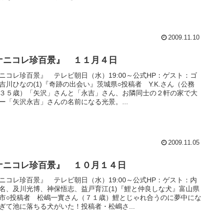
2009.11.10
ナニコレ珍百景』 １１月４日
ニコレ珍百景』 テレビ朝日（水）19:00～公式HP：ゲスト：ゴ
吉川ひなの(1)『奇跡の出会い』茨城県○投稿者 Y.K.さん（公務
３５歳）「矢沢」さんと「永吉」さん、お隣同士の２軒の家で大
ー「矢沢永吉」さんの名前になる光景。...
2009.11.05
ナニコレ珍百景』 １０月１４日
ニコレ珍百景』 テレビ朝日（水）19:00～公式HP：ゲスト：内
名、及川光博、神保悟志、益戸育江(1)『鯉と仲良しな犬』富山県
市○投稿者 松嶋一實さん（７１歳）鯉とじゃれ合うのに夢中にな
ぎて池に落ちる犬がいた！投稿者・松嶋さ...