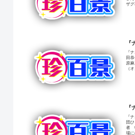
ザグ
『
『ナ
田恭
原麻
（オ
『
『ナ
団ひ
者 
場に