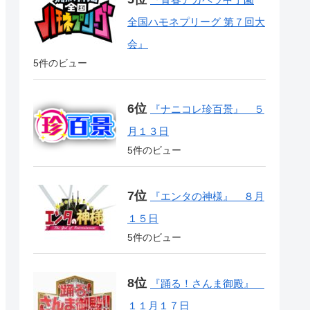
全国ハモネプリーグ 第７回大
会』
5件のビュー
『ナニコレ珍百景』 ５
月１３日
5件のビュー
『エンタの神様』 ８月
１５日
5件のビュー
『踊る！さんま御殿』
１１月１７日