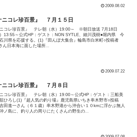
2009.08.02
ナニコレ珍百景』 ７月１５日
ニコレ珍百景』 テレ朝（水）19:00～ ※朝日放送 7月18日
）13:55～公式HP：ゲスト：NON SYTLE、細川茂樹●堀内県 今
石川県を応援する。(1)『田んぼ大集合』輪島市白米町○投稿者
T.さん日本海に面した場所...
2009.07.22
ナニコレ珍百景』 ７月８日
ニコレ珍百景』 テレ朝（水）19:00～公式HP：ゲスト：三船美
舘ひろし(1)『超人気の釣り場』鹿児島県いちき串木野市○投稿
吉田進一さん（６１歳）串木野港から沖合い１０kmに浮かぶ無人
沖ノ島に、釣り人の周りにたくさんの野生の...
2009.07.08