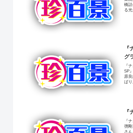
橋詰
る光
『ナ
グ
『ナ
SP
原良
ばり
『
『ナ
彅剛
さん