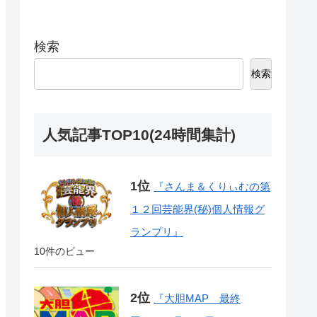
検索
検索
人気記事TOP10(24時間集計)
『さんま＆くりぃむの第
１２回芸能界(秘)個人情報グ
ランプリ』
10件のビュー
『大胆MAP 最終