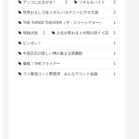
アッコにおまかせ！
2
ジキル＆ハイド
2
世界おもしろ珍メダル バカデミービデオ大賞
2
THE THREE THEATER（ザ・スリーシアター）
1
情熱大陸
1
人生が変わる１分間の深イイ話
1
ピンポン！
1
中居正広の怪しい噂の集まる図書館
1
爆報！THEフライデー
1
フジ最強コント夢競演 みんなでコント会議
1