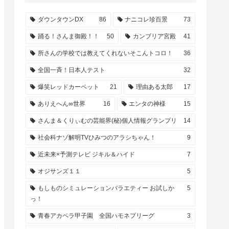
ダウンタウンDX
86
ナニコレ珍百景
73
踊る！さんま御殿！！
50
カンブリア宮殿
41
所さんの学校では教えてくれないそこんトコロ！
36
全国一斉！日本人テスト
32
爆笑レッドカーペット
21
理由ある太郎
17
ありえへん∞世界
16
エンタの神様
15
さんま＆くりぃむの芸能界(秘)個人情報グランプリ
14
社会科ナゾ解明TVひみつのアラシちゃん！
9
近未来×予測テレビ ジキル＆ハイド
7
オジサンズ１１
5
もしものシミュレーションバラエティー お試しか
5
っ！
青春アカペラ甲子園 全国ハモネプリーグ
3