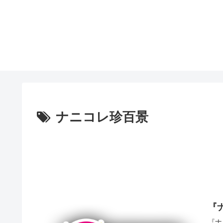
ナニコレ珍百景
『
『ナ