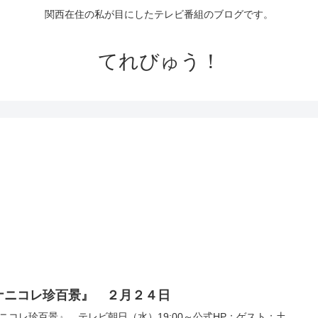
関西在住の私が目にしたテレビ番組のブログです。
てれびゅう！
ナニコレ珍百景』 ２月２４日
ニコレ珍百景』 テレビ朝日（水）19:00～公式HP：ゲスト：土