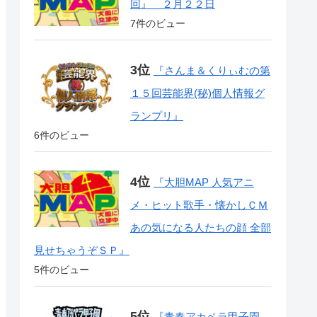
回』 ２月２２日
7件のビュー
『さんま＆くりぃむの第
１５回芸能界(秘)個人情報グ
ランプリ』
6件のビュー
『大胆MAP 人気アニ
メ・ヒット歌手・懐かしＣＭ
あの気になる人たちの顔 全部
見せちゃうぞＳＰ』
5件のビュー
『青春アカペラ甲子園