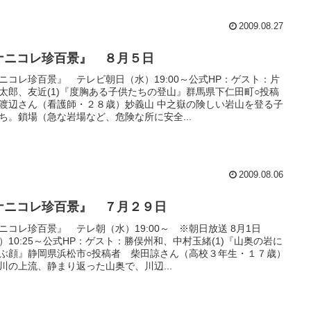
2009.08.27
ナニコレ珍百景』 ８月５日
ニコレ珍百景』 テレビ朝日（水）19:00～公式HP：ゲスト：片
太郎、友近(1)『度胸ある子供たちの登山』群馬県下仁田町○投稿
渡辺さん（看護師・２８歳）妙義山 中之嶽の険しい岩山を登る子
ち。鎖場（急な岩場など、危険な所に安全...
2009.08.06
ナニコレ珍百景』 ７月２９日
ニコレ珍百景』 テレ朝（水）19:00～ ※朝日放送 8月1日
）10:25～公式HP：ゲスト：勝俣州和、中村玉緒(1)『山奥の岩に
ぶ顔』静岡県浜松市○投稿者 柴田諒さん（高校３年生・１７歳）
川の上流、静まり返った山奥で、川辺...