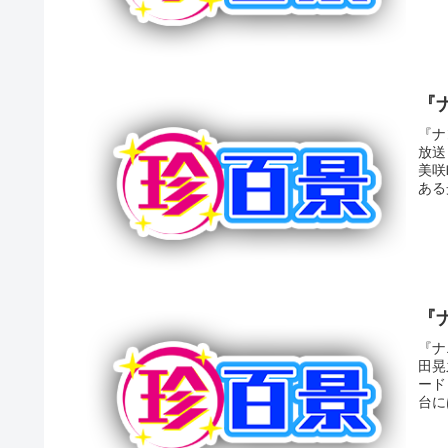
『
『ナ
放送
美咲
ある
『
『ナ
田晃
ード
台に