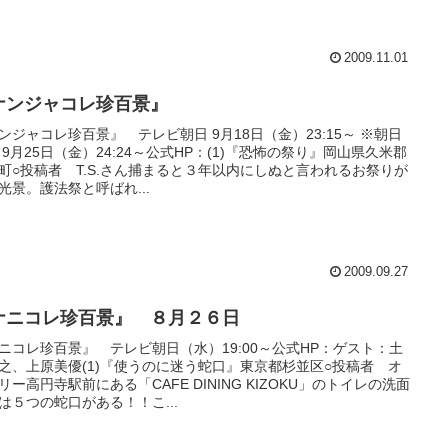
2009.11.01
ナンジャコレ珍百景』
ンジャコレ珍百景』 テレビ朝日 9月18日（金）23:15～ ※朝日
 9月25日（金）24:24～公式HP：(1)『恐怖の祭り』岡山県久米郡
町○投稿者 T.S.さん捕まると３年以内にしぬと言われるお祭りが
光景。護法祭と呼ばれ...
2009.09.27
ナニコレ珍百景』 ８月２６日
ニコレ珍百景』 テレビ朝日（水）19:00～公式HP：ゲスト：土
之、上原美優(1)『使うのに迷う蛇口』東京都杉並区○投稿者 オ
リー高円寺駅前にある「CAFE DINING KIZOKU」のトイレの洗面
は５つの蛇口がある！！こ...