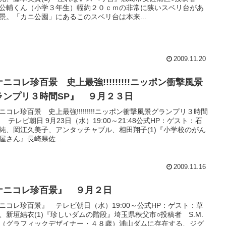
公輔くん（小学３年生）幅約２０ｃｍの非常に狭いスベリ台があ
景。「カニ公園」にあるこのスベリ台は本来...
2009.11.20
ニコレ珍百景 史上最強!!!!!!!!!ニッポン衝撃風景
ランプリ３時間SP』 ９月２３日
ニコレ珍百景 史上最強!!!!!!!!!ニッポン衝撃風景グランプリ３時間
』 テレビ朝日 9月23日（水）19:00～21:48公式HP：ゲスト：石
純、岡江久美子、アンタッチャブル、相田翔子(1)『小学校のがん
屋さん』長崎県佐...
2009.11.16
ナニコレ珍百景』 ９月２日
ニコレ珍百景』 テレビ朝日（水）19:00～公式HP：ゲスト：草
、新垣結衣(1)『珍しいダムの階段』埼玉県秩父市○投稿者 S.M.
（グラフィックデザイナー・４８歳）浦山ダムに存在する、ジグ