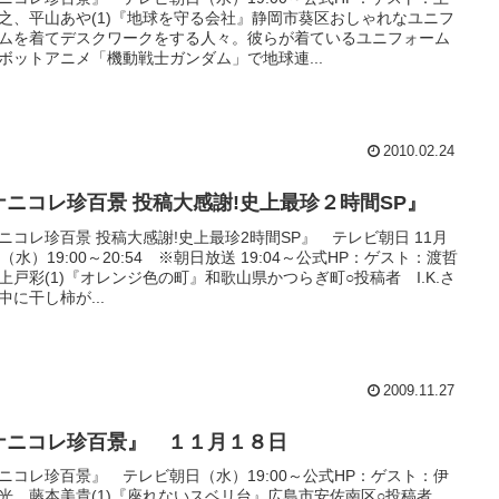
之、平山あや(1)『地球を守る会社』静岡市葵区おしゃれなユニフ
ムを着てデスクワークをする人々。彼らが着ているユニフォーム
ボットアニメ「機動戦士ガンダム」で地球連...
2010.02.24
ナニコレ珍百景 投稿大感謝!史上最珍２時間SP』
ニコレ珍百景 投稿大感謝!史上最珍2時間SP』 テレビ朝日 11月
日（水）19:00～20:54 ※朝日放送 19:04～公式HP：ゲスト：渡哲
上戸彩(1)『オレンジ色の町』和歌山県かつらぎ町○投稿者 I.K.さ
中に干し柿が...
2009.11.27
ナニコレ珍百景』 １１月１８日
ニコレ珍百景』 テレビ朝日（水）19:00～公式HP：ゲスト：伊
光、藤本美貴(1)『座れないスベリ台』広島市安佐南区○投稿者