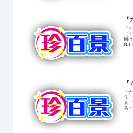
『
『ナ
（土
回は
N.
『
『ナ
佳、
者 
島・