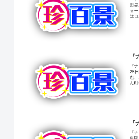
田晃
ォー
はロ
『
『ナ
25
也、
ん町
『
『ナ
集院